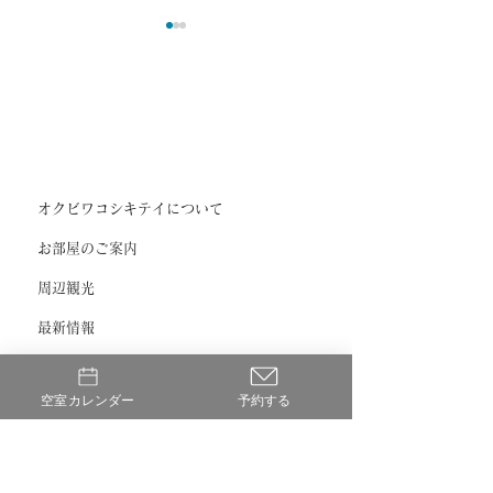
公式HPからのご予約
公式HPリニューア
オクビワコシキテイについて
が最安値です。
しました！
お部屋のご案内
​周辺観光
最新情報
お食事
空室カレンダー
予約する
アクセス
​ご利用ガイド
お問い合わせ