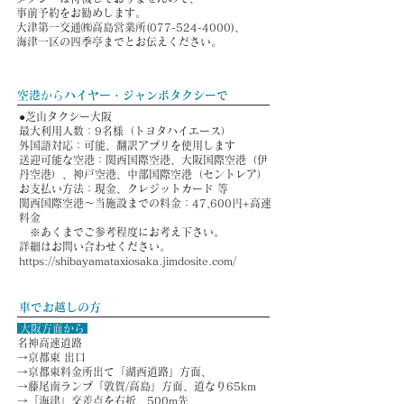
事前予約をお勧めします。
大津第一交通㈱高島営業所(077-524-4000)、
海津一区の四季亭までとお伝えください。
空港
から
ハイヤー・ジャンボタクシーで
●芝山タクシー大阪
最大利用人数：9名様（トヨタハイエース）
外国語対応：可能、翻訳アプリを使用します
送迎可能な空港：関西国際空港、大阪国際空港（伊
丹空港）、神戸空港、中部国際空港（セントレア）
お支払い方法：現金、クレジットカード 等
関西国際空港～当施設までの料金：47,600円+高速
料金
※あくまでご参考程度にお考え下さい。
詳細はお問い合わせください。
https://shibayamataxiosaka.jimdosite.com/
車でお越しの方
大阪方面から
名神高速道路
→京都東 出口
→京都東料金所出て「湖西道路」方面、
→藤尾南ランプ「敦賀/高島」方面、道なり65km
→「海津」交差点を右折、500m先