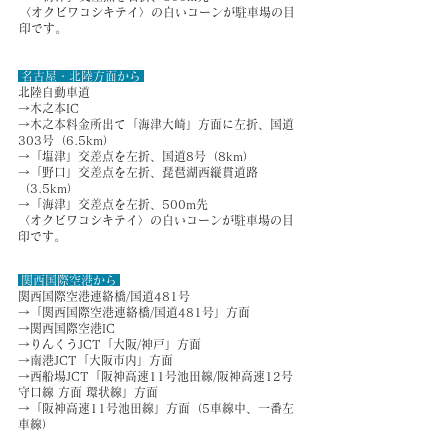
〈オクビワコシキテイ〉の白いコーンが駐車場の目
印です。
名古屋・北陸方面から
北陸自動車道
→木之本IC
→木之本料金所出て「海津大崎」方面に左折、国道
303号（6.5km）
→「塩津」交差点を左折、国道8号（8km）
→「野口」交差点を左折、琵琶湖西縦貫道路
（3.5km）
→「海津」交差点を左折、500m先
〈オクビワコシキテイ〉の白いコーンが駐車場の目
印です。
関西国際空港から
関西国際空港連絡橋/国道481号
→「関西国際空港連絡橋/国道481号」方面
→関西国際空港IC
→りんくうJCT「大阪/神戸」方面
→南港JCT「大阪市内」方面
→西船場JCT「阪神高速11号池田線/阪神高速12号
守口線 方面 環状線」方面
→「阪神高速11号池田線」方面（5車線中、一番左
車線）