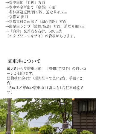
→豊中南IC「名神」方面
→豊中料金所出て「京都」方面
→名神高速道路/西宮線、道なり45km
→京都東 出口
→京都東料金所出て「湖西道路」方面、
→藤尾南ランプ「敦賀/高島」方面、道なり65km
→「海津」交差点を右折、500m先
〈オクビワコシキテイ〉の看板があります。
駐車場について
最大5台程度駐車可能、『SHIKITEI P』の白いコ
ーンが目印です。
建物横に約4台（縦列駐車で奥に2台、手前に2
台）
15ｍほど離れた駐車場11番にも1台駐車可能で
す。